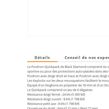
Détails
Conseil de nos expe
Le Positron Quickpack de Black Diamond comprend six de n
sportive ou pour des protections auto-placées dans de
Positron avec doigt droit en haut et Positron avec doigt
Les Keylocks sur les deux mousquetons facilitent le 
Équipé d'un Dogbone en polyester de 18 mm et d'un Stra
Le Quickpack comprend un jeu de 6 dégaines
Résistance doigt fermé : 24 kN (5 395 lbf)
Résistance doigt ouvert : 8 kN (1 798 lbf)
Résistance petit axe : 8 kN (1 798 lbf)
Ouverture du doigt : [Haut] 22 mm / [Bas] 27 mm