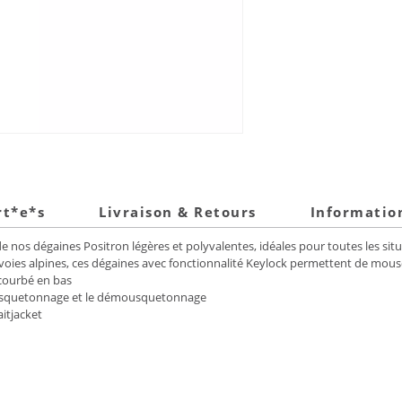
rt*e*s
Livraison & Retours
Informatio
os dégaines Positron légères et polyvalentes, idéales pour toutes les situ
s voies alpines, ces dégaines avec fonctionnalité Keylock permettent de 
 courbé en bas
mousquetonnage et le démousquetonnage
itjacket