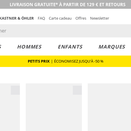
LIVRAISON GRATUITE* À PARTIR DE 129 € ET RETOURS
 KASTNER & ÖHLER
FAQ
Carte cadeau
Offres
Newsletter
S
HOMMES
ENFANTS
MARQUES
PETITS PRIX
|
ÉCONOMISEZ JUSQU'À -50 %