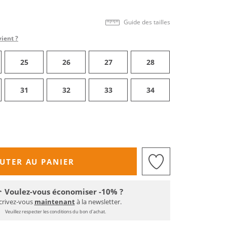
Guide des tailles
vient ?
25
26
27
28
31
32
33
34
UTER AU PANIER
Voulez-vous économiser -10% ?
crivez-vous
maintenant
à la newsletter.
Veuillez respecter les conditions du bon d'achat.