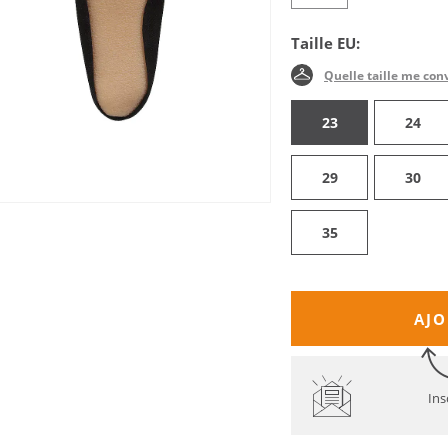
Taille EU:
Quelle taille me con
23
24
29
30
35
AJO
Ins