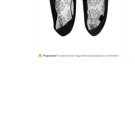
Populaire !
5 personnes regardent cet article en ce moment