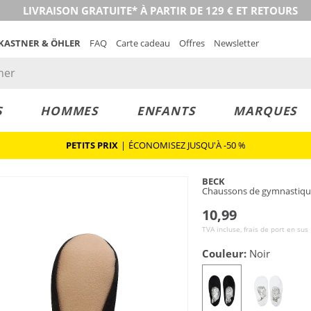
LIVRAISON GRATUITE* À PARTIR DE 129 € ET RETOURS
 KASTNER & ÖHLER
FAQ
Carte cadeau
Offres
Newsletter
S
HOMMES
ENFANTS
MARQUES
PETITS PRIX
|
ÉCONOMISEZ JUSQU'À -50 %
BECK
Chaussons de gymnastiqu
10,99
TVA incluse, frais de port en sus
Couleur:
Noir