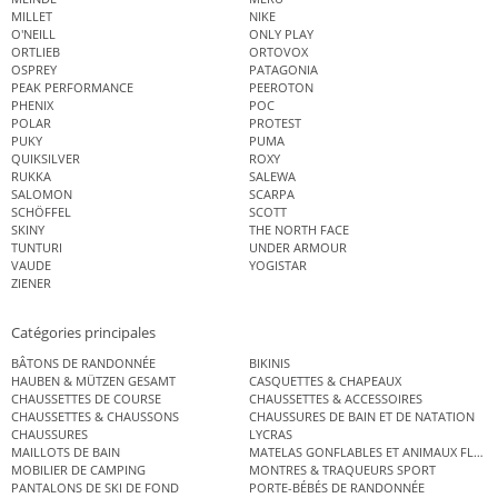
MILLET
NIKE
O'NEILL
ONLY PLAY
ORTLIEB
ORTOVOX
OSPREY
PATAGONIA
PEAK PERFORMANCE
PEEROTON
PHENIX
POC
POLAR
PROTEST
PUKY
PUMA
QUIKSILVER
ROXY
RUKKA
SALEWA
SALOMON
SCARPA
SCHÖFFEL
SCOTT
SKINY
THE NORTH FACE
TUNTURI
UNDER ARMOUR
VAUDE
YOGISTAR
ZIENER
Catégories principales
BÂTONS DE RANDONNÉE
BIKINIS
HAUBEN & MÜTZEN GESAMT
CASQUETTES & CHAPEAUX
CHAUSSETTES DE COURSE
CHAUSSETTES & ACCESSOIRES
CHAUSSETTES & CHAUSSONS
CHAUSSURES DE BAIN ET DE NATATION
CHAUSSURES
LYCRAS
MAILLOTS DE BAIN
MATELAS GONFLABLES ET ANIMAUX FLOT
MOBILIER DE CAMPING
MONTRES & TRAQUEURS SPORT
PANTALONS DE SKI DE FOND
PORTE-BÉBÉS DE RANDONNÉE