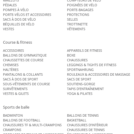
MAILLOTS
COMPTEURS DE VÉLO
PÉDALES
POIGNÉES DE VÉLO
POMPES À VÉLO
PORTE-BAGAGES
PORTE-VÉLOS ET ACCESSOIRES
PROTECTIONS
SACS À DOS DE VÉLO
SELLES
BÉQUILLES DE VÉLO
TROTTINETTE
VESTES
VÊTEMENTS
Course & fitness
ACCESSOIRES
APPAREILS DE FITNESS
BALLONS DE GYMNASTIQUE
BOXE
CHAUSSETTES DE COURSE
CHAUSSURES
CHEMISES
LEGGINGS & TIGHTS DE FITNESS
HALTÈRES
SPORTNAHRUNG
PANTALONS & COLLANTS
ROULEAUX & ACCESSOIRES DE MASSAGE
SACS À DOS DE SPORT
SACS DE SPORT
SOUS-VÊTEMENTS DE COURSE
SOUTIENS-GORGE
SURVÊTEMENTS
TAPIS D’ENTRAÎNEMENT
VESTES & GILETS
YOGA & PILATES
Sports de balle
BADMINTON
BALLONS DE TENNIS
BALLONS DE FOOTBALL
BASKETBALL
CHAUSSURES TF & MULTI-CRAMPONS
CHAUSSURES D’INTÉRIEUR
CRAMPONS
CHAUSSURES DE TENNIS