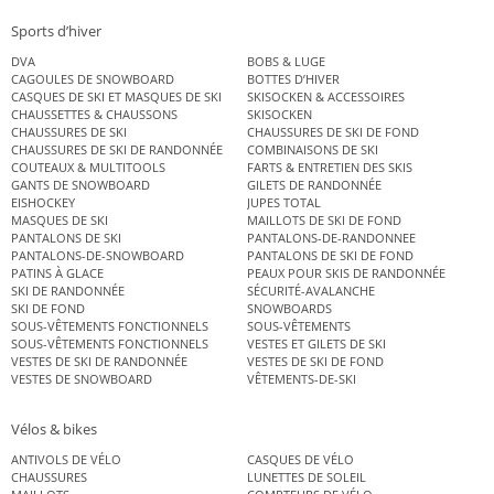
Sports d’hiver
DVA
BOBS & LUGE
CAGOULES DE SNOWBOARD
BOTTES D’HIVER
CASQUES DE SKI ET MASQUES DE SKI
SKISOCKEN & ACCESSOIRES
CHAUSSETTES & CHAUSSONS
SKISOCKEN
CHAUSSURES DE SKI
CHAUSSURES DE SKI DE FOND
CHAUSSURES DE SKI DE RANDONNÉE
COMBINAISONS DE SKI
COUTEAUX & MULTITOOLS
FARTS & ENTRETIEN DES SKIS
GANTS DE SNOWBOARD
GILETS DE RANDONNÉE
EISHOCKEY
JUPES TOTAL
MASQUES DE SKI
MAILLOTS DE SKI DE FOND
PANTALONS DE SKI
PANTALONS-DE-RANDONNEE
PANTALONS-DE-SNOWBOARD
PANTALONS DE SKI DE FOND
PATINS À GLACE
PEAUX POUR SKIS DE RANDONNÉE
SKI DE RANDONNÉE
SÉCURITÉ-AVALANCHE
SKI DE FOND
SNOWBOARDS
SOUS-VÊTEMENTS FONCTIONNELS
SOUS-VÊTEMENTS
SOUS-VÊTEMENTS FONCTIONNELS
VESTES ET GILETS DE SKI
VESTES DE SKI DE RANDONNÉE
VESTES DE SKI DE FOND
VESTES DE SNOWBOARD
VÊTEMENTS-DE-SKI
Vélos & bikes
ANTIVOLS DE VÉLO
CASQUES DE VÉLO
CHAUSSURES
LUNETTES DE SOLEIL