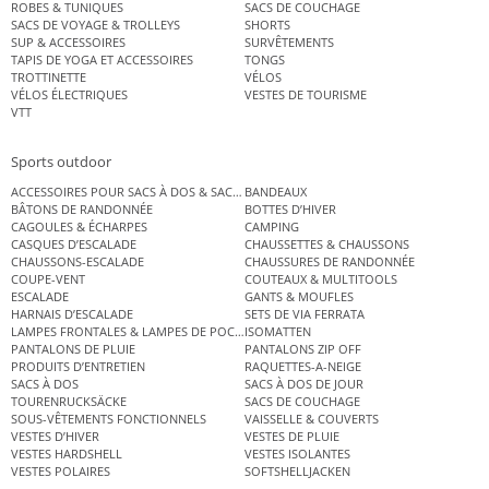
ROBES & TUNIQUES
SACS DE COUCHAGE
SACS DE VOYAGE & TROLLEYS
SHORTS
SUP & ACCESSOIRES
SURVÊTEMENTS
TAPIS DE YOGA ET ACCESSOIRES
TONGS
TROTTINETTE
VÉLOS
VÉLOS ÉLECTRIQUES
VESTES DE TOURISME
VTT
Sports outdoor
ACCESSOIRES POUR SACS À DOS & SACS ÉTANCHES
BANDEAUX
BÂTONS DE RANDONNÉE
BOTTES D’HIVER
CAGOULES & ÉCHARPES
CAMPING
CASQUES D’ESCALADE
CHAUSSETTES & CHAUSSONS
CHAUSSONS-ESCALADE
CHAUSSURES DE RANDONNÉE
COUPE-VENT
COUTEAUX & MULTITOOLS
ESCALADE
GANTS & MOUFLES
HARNAIS D’ESCALADE
SETS DE VIA FERRATA
LAMPES FRONTALES & LAMPES DE POCHE
ISOMATTEN
PANTALONS DE PLUIE
PANTALONS ZIP OFF
PRODUITS D’ENTRETIEN
RAQUETTES-A-NEIGE
SACS À DOS
SACS À DOS DE JOUR
TOURENRUCKSÄCKE
SACS DE COUCHAGE
SOUS-VÊTEMENTS FONCTIONNELS
VAISSELLE & COUVERTS
VESTES D’HIVER
VESTES DE PLUIE
VESTES HARDSHELL
VESTES ISOLANTES
VESTES POLAIRES
SOFTSHELLJACKEN