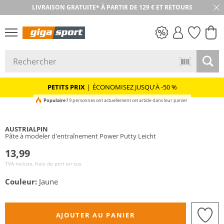
LIVRAISON GRATUITE* À PARTIR DE 129 € ET RETOURS
RETOUR SOUS 30 JOURS
PETITS PRIX
PETITS PRIX
|
ÉCONOMISEZ JUSQU'À -50 %
Populaire !
9 personnes ont actuellement cet article dans leur panier
AUSTRIALPIN
Pâte à modeler d'entraînement Power Putty Leicht
13,99
TVA incluse, frais de port en sus
Couleur:
Jaune
AJOUTER AU PANIER