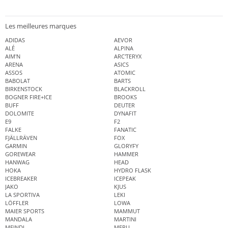
Les meilleures marques
ADIDAS
AEVOR
ALÉ
ALPINA
AIM'N
ARC'TERYX
ARENA
ASICS
ASSOS
ATOMIC
BABOLAT
BARTS
BIRKENSTOCK
BLACKROLL
BOGNER FIRE+ICE
BROOKS
BUFF
DEUTER
DOLOMITE
DYNAFIT
E9
F2
FALKE
FANATIC
FJÄLLRÄVEN
FOX
GARMIN
GLORYFY
GOREWEAR
HAMMER
HANWAG
HEAD
HOKA
HYDRO FLASK
ICEBREAKER
ICEPEAK
JAKO
KJUS
LA SPORTIVA
LEKI
LÖFFLER
LOWA
MAIER SPORTS
MAMMUT
MANDALA
MARTINI
MEINDL
MERU