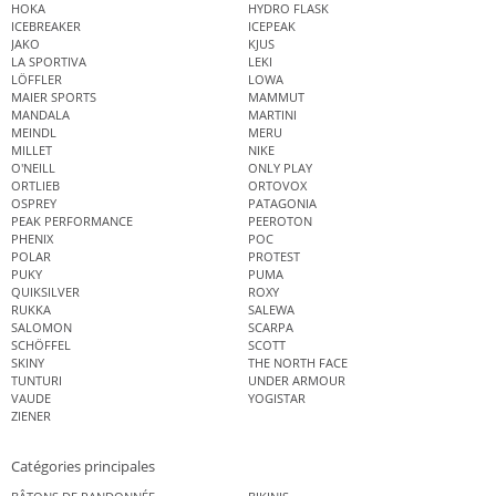
HOKA
HYDRO FLASK
ICEBREAKER
ICEPEAK
JAKO
KJUS
LA SPORTIVA
LEKI
LÖFFLER
LOWA
MAIER SPORTS
MAMMUT
MANDALA
MARTINI
MEINDL
MERU
MILLET
NIKE
O'NEILL
ONLY PLAY
ORTLIEB
ORTOVOX
OSPREY
PATAGONIA
PEAK PERFORMANCE
PEEROTON
PHENIX
POC
POLAR
PROTEST
PUKY
PUMA
QUIKSILVER
ROXY
RUKKA
SALEWA
SALOMON
SCARPA
SCHÖFFEL
SCOTT
SKINY
THE NORTH FACE
TUNTURI
UNDER ARMOUR
VAUDE
YOGISTAR
ZIENER
Catégories principales