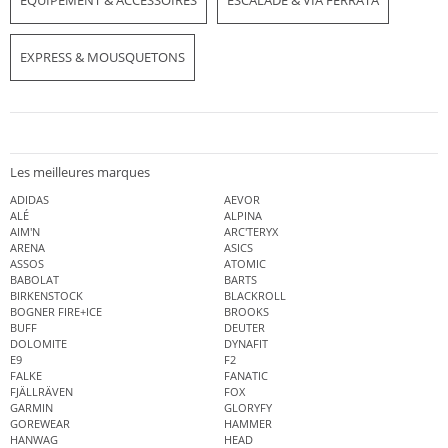
EXPRESS & MOUSQUETONS
Les meilleures marques
ADIDAS
AEVOR
ALÉ
ALPINA
AIM'N
ARC'TERYX
ARENA
ASICS
ASSOS
ATOMIC
BABOLAT
BARTS
BIRKENSTOCK
BLACKROLL
BOGNER FIRE+ICE
BROOKS
BUFF
DEUTER
DOLOMITE
DYNAFIT
E9
F2
FALKE
FANATIC
FJÄLLRÄVEN
FOX
GARMIN
GLORYFY
GOREWEAR
HAMMER
HANWAG
HEAD