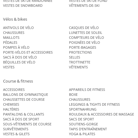
VESTES DE SKI DE RANDONNÉE
VESTES DE SKI DE FOND
VESTES DE SNOWBOARD
VÊTEMENTS-DE-SKI
Vélos & bikes
ANTIVOLS DE VÉLO
CASQUES DE VÉLO
CHAUSSURES
LUNETTES DE SOLEIL
MAILLOTS
COMPTEURS DE VÉLO
PÉDALES
POIGNÉES DE VÉLO
POMPES À VÉLO
PORTE-BAGAGES
PORTE-VÉLOS ET ACCESSOIRES
PROTECTIONS
SACS À DOS DE VÉLO
SELLES
BÉQUILLES DE VÉLO
TROTTINETTE
VESTES
VÊTEMENTS
Course & fitness
ACCESSOIRES
APPAREILS DE FITNESS
BALLONS DE GYMNASTIQUE
BOXE
CHAUSSETTES DE COURSE
CHAUSSURES
CHEMISES
LEGGINGS & TIGHTS DE FITNESS
HALTÈRES
SPORTNAHRUNG
PANTALONS & COLLANTS
ROULEAUX & ACCESSOIRES DE MASSAGE
SACS À DOS DE SPORT
SACS DE SPORT
SOUS-VÊTEMENTS DE COURSE
SOUTIENS-GORGE
SURVÊTEMENTS
TAPIS D’ENTRAÎNEMENT
VESTES & GILETS
YOGA & PILATES