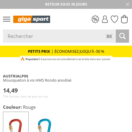
RETOUR SOUS 30 JOURS
PETITS PRIX
PETITS PRIX
|
ÉCONOMISEZ JUSQU'À -50 %
Populaire !
4 personnes ont actuellement cet article dans leur panier
AUSTRIALPIN
Mousqueton à vis HMS Rondo anodisé
14,49
TVA incluse, frais de port en sus
Couleur:
Rouge