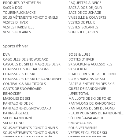
PRODUITS D’ENTRETIEN
RAQUETTES-A-NEIGE
SACS À DOS
SACS À DOS DE JOUR
TOURENRUCKSÄCKE
SACS DE COUCHAGE
SOUS-VÊTEMENTS FONCTIONNELS
VAISSELLE & COUVERTS
VESTES D’HIVER
VESTES DE PLUIE
VESTES HARDSHELL
VESTES ISOLANTES
VESTES POLAIRES
SOFTSHELLJACKEN
Sports d’hiver
DVA
BOBS & LUGE
CAGOULES DE SNOWBOARD
BOTTES D’HIVER
CASQUES DE SKI ET MASQUES DE SKI
SKISOCKEN & ACCESSOIRES
CHAUSSETTES & CHAUSSONS
SKISOCKEN
CHAUSSURES DE SKI
CHAUSSURES DE SKI DE FOND
CHAUSSURES DE SKI DE RANDONNÉE
COMBINAISONS DE SKI
COUTEAUX & MULTITOOLS
FARTS & ENTRETIEN DES SKIS
GANTS DE SNOWBOARD
GILETS DE RANDONNÉE
EISHOCKEY
JUPES TOTAL
MASQUES DE SKI
MAILLOTS DE SKI DE FOND
PANTALONS DE SKI
PANTALONS-DE-RANDONNEE
PANTALONS-DE-SNOWBOARD
PANTALONS DE SKI DE FOND
PATINS À GLACE
PEAUX POUR SKIS DE RANDONNÉE
SKI DE RANDONNÉE
SÉCURITÉ-AVALANCHE
SKI DE FOND
SNOWBOARDS
SOUS-VÊTEMENTS FONCTIONNELS
SOUS-VÊTEMENTS
SOUS-VÊTEMENTS FONCTIONNELS
VESTES ET GILETS DE SKI