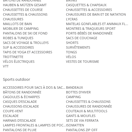
BÂTONS DE RANDONNÉE
BIKINIS
HAUBEN & MÜTZEN GESAMT
CASQUETTES & CHAPEAUX
CHAUSSETTES DE COURSE
CHAUSSETTES & ACCESSOIRES
CHAUSSETTES & CHAUSSONS
CHAUSSURES DE BAIN ET DE NATATION
CHAUSSURES
LYCRAS
MAILLOTS DE BAIN
MATELAS GONFLABLES ET ANIMAUX FLOT
MOBILIER DE CAMPING
MONTRES & TRAQUEURS SPORT
PANTALONS DE SKI DE FOND
PORTE-BÉBÉS DE RANDONNÉE
ROBES & TUNIQUES
SACS DE COUCHAGE
SACS DE VOYAGE & TROLLEYS
SHORTS
SUP & ACCESSOIRES
SURVÊTEMENTS
TAPIS DE YOGA ET ACCESSOIRES
TONGS
TROTTINETTE
VÉLOS
VÉLOS ÉLECTRIQUES
VESTES DE TOURISME
VTT
Sports outdoor
ACCESSOIRES POUR SACS À DOS & SACS ÉTANCHES
BANDEAUX
BÂTONS DE RANDONNÉE
BOTTES D’HIVER
CAGOULES & ÉCHARPES
CAMPING
CASQUES D’ESCALADE
CHAUSSETTES & CHAUSSONS
CHAUSSONS-ESCALADE
CHAUSSURES DE RANDONNÉE
COUPE-VENT
COUTEAUX & MULTITOOLS
ESCALADE
GANTS & MOUFLES
HARNAIS D’ESCALADE
SETS DE VIA FERRATA
LAMPES FRONTALES & LAMPES DE POCHE
ISOMATTEN
PANTALONS DE PLUIE
PANTALONS ZIP OFF