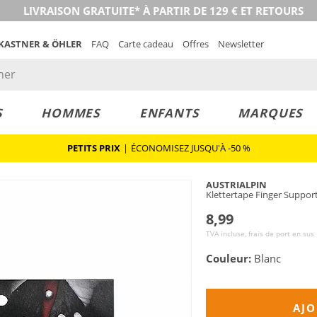
LIVRAISON GRATUITE* À PARTIR DE 129 € ET RETOURS
 KASTNER & ÖHLER
FAQ
Carte cadeau
Offres
Newsletter
S
HOMMES
ENFANTS
MARQUES
PETITS PRIX
|
ÉCONOMISEZ JUSQU'À -50 %
AUSTRIALPIN
Klettertape Finger Suppor
8,99
TVA incluse, frais de port en sus
Couleur:
Blanc
AJO