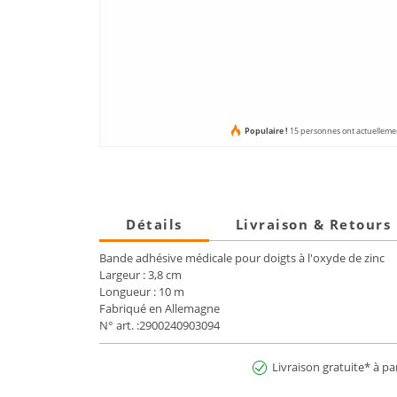
Populaire !
15 personnes ont actuellement
Détails
Livraison & Retours
Bande adhésive médicale pour doigts à l'oxyde de zinc
Largeur : 3,8 cm
Longueur : 10 m
Fabriqué en Allemagne
N° art. :2900240903094
Livraison gratuite* à pa