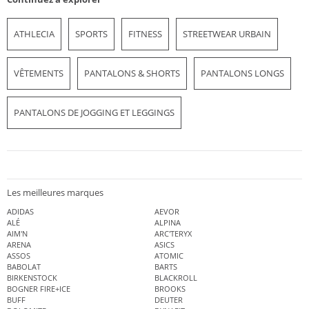
ATHLECIA
SPORTS
FITNESS
STREETWEAR URBAIN
VÊTEMENTS
PANTALONS & SHORTS
PANTALONS LONGS
PANTALONS DE JOGGING ET LEGGINGS
Les meilleures marques
ADIDAS
AEVOR
ALÉ
ALPINA
AIM'N
ARC'TERYX
ARENA
ASICS
ASSOS
ATOMIC
BABOLAT
BARTS
BIRKENSTOCK
BLACKROLL
BOGNER FIRE+ICE
BROOKS
BUFF
DEUTER