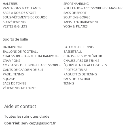
HALTÈRES
SPORTNAHRUNG
PANTALONS & COLLANTS
ROULEAUX & ACCESSOIRES DE MASSAGE
SACS À DOS DE SPORT
SACS DE SPORT
SOUS-VÊTEMENTS DE COURSE
SOUTIENS-GORGE
SURVÊTEMENTS
TAPIS D’ENTRAÎNEMENT
VESTES & GILETS
YOGA & PILATES
Sports de balle
BADMINTON
BALLONS DE TENNIS
BALLONS DE FOOTBALL
BASKETBALL
CHAUSSURES TF & MULTI-CRAMPONS
CHAUSSURES D’INTÉRIEUR
CRAMPONS
CHAUSSURES DE TENNIS
CORDAGES DE TENNIS ET ACCESSOIRES DE TENNIS
ÉQUIPEMENT & ACCESSOIRES
GANTS DE GARDIEN DE BUT
PROTÈGE TIBIAS
PADEL TENNIS
RAQUETTES DE TENNIS
SQUASH
SACS DE FOOTBALL
SACS DE TENNIS
TENNIS
VÊTEMENTS DE TENNIS
Aide et contact
Toutes les rubriques d’aide
Courriel:
service@gigasport.fr