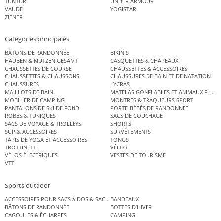
TUNTURI
UNDER ARMOUR
VAUDE
YOGISTAR
ZIENER
Catégories principales
BÂTONS DE RANDONNÉE
BIKINIS
HAUBEN & MÜTZEN GESAMT
CASQUETTES & CHAPEAUX
CHAUSSETTES DE COURSE
CHAUSSETTES & ACCESSOIRES
CHAUSSETTES & CHAUSSONS
CHAUSSURES DE BAIN ET DE NATATION
CHAUSSURES
LYCRAS
MAILLOTS DE BAIN
MATELAS GONFLABLES ET ANIMAUX FLOT
MOBILIER DE CAMPING
MONTRES & TRAQUEURS SPORT
PANTALONS DE SKI DE FOND
PORTE-BÉBÉS DE RANDONNÉE
ROBES & TUNIQUES
SACS DE COUCHAGE
SACS DE VOYAGE & TROLLEYS
SHORTS
SUP & ACCESSOIRES
SURVÊTEMENTS
TAPIS DE YOGA ET ACCESSOIRES
TONGS
TROTTINETTE
VÉLOS
VÉLOS ÉLECTRIQUES
VESTES DE TOURISME
VTT
Sports outdoor
ACCESSOIRES POUR SACS À DOS & SACS ÉTANCHES
BANDEAUX
BÂTONS DE RANDONNÉE
BOTTES D’HIVER
CAGOULES & ÉCHARPES
CAMPING