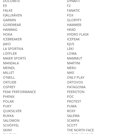
DOLOMITE
DYNAFIT
E9
F2
FALKE
FANATIC
FJÄLLRÄVEN
FOX
GARMIN
GLORYFY
GOREWEAR
HAMMER
HANWAG
HEAD
HOKA
HYDRO FLASK
ICEBREAKER
ICEPEAK
JAKO
KJUS
LA SPORTIVA
LEKI
LÖFFLER
LOWA
MAIER SPORTS
MAMMUT
MANDALA
MARTINI
MEINDL
MERU
MILLET
NIKE
O'NEILL
ONLY PLAY
ORTLIEB
ORTOVOX
OSPREY
PATAGONIA
PEAK PERFORMANCE
PEEROTON
PHENIX
POC
POLAR
PROTEST
PUKY
PUMA
QUIKSILVER
ROXY
RUKKA
SALEWA
SALOMON
SCARPA
SCHÖFFEL
SCOTT
SKINY
THE NORTH FACE