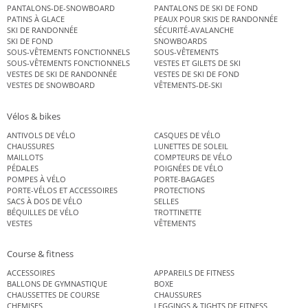
PANTALONS-DE-SNOWBOARD
PANTALONS DE SKI DE FOND
PATINS À GLACE
PEAUX POUR SKIS DE RANDONNÉE
SKI DE RANDONNÉE
SÉCURITÉ-AVALANCHE
SKI DE FOND
SNOWBOARDS
SOUS-VÊTEMENTS FONCTIONNELS
SOUS-VÊTEMENTS
SOUS-VÊTEMENTS FONCTIONNELS
VESTES ET GILETS DE SKI
VESTES DE SKI DE RANDONNÉE
VESTES DE SKI DE FOND
VESTES DE SNOWBOARD
VÊTEMENTS-DE-SKI
Vélos & bikes
ANTIVOLS DE VÉLO
CASQUES DE VÉLO
CHAUSSURES
LUNETTES DE SOLEIL
MAILLOTS
COMPTEURS DE VÉLO
PÉDALES
POIGNÉES DE VÉLO
POMPES À VÉLO
PORTE-BAGAGES
PORTE-VÉLOS ET ACCESSOIRES
PROTECTIONS
SACS À DOS DE VÉLO
SELLES
BÉQUILLES DE VÉLO
TROTTINETTE
VESTES
VÊTEMENTS
Course & fitness
ACCESSOIRES
APPAREILS DE FITNESS
BALLONS DE GYMNASTIQUE
BOXE
CHAUSSETTES DE COURSE
CHAUSSURES
CHEMISES
LEGGINGS & TIGHTS DE FITNESS