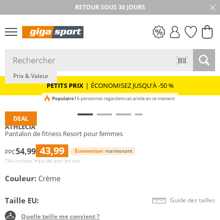
RETOUR SOUS 30 JOURS
PETITS PRIX
Prix & Valeur
PETITS PRIX
|
ÉCONOMISEZ JUSQU'À -50 %
Populaire !
6 personnes regardent cet article en ce moment
DEAL
ATHLECIA
Pantalon de fitness Resort pour femmes
43,99
54,99
Économiser
maintenant
PPC
TVA incluse, frais de port en sus
Couleur:
Crème
Taille EU:
Guide des tailles
Quelle taille me convient ?