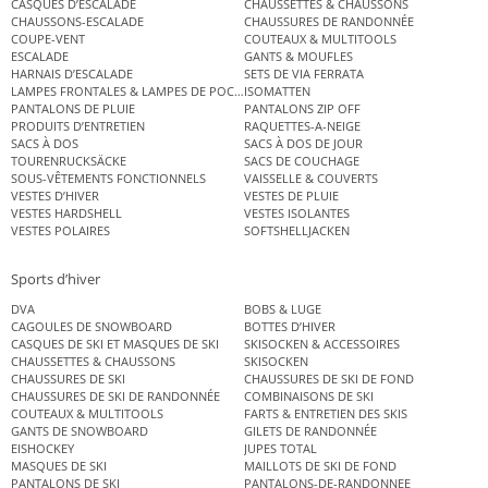
CASQUES D’ESCALADE
CHAUSSETTES & CHAUSSONS
CHAUSSONS-ESCALADE
CHAUSSURES DE RANDONNÉE
COUPE-VENT
COUTEAUX & MULTITOOLS
ESCALADE
GANTS & MOUFLES
HARNAIS D’ESCALADE
SETS DE VIA FERRATA
LAMPES FRONTALES & LAMPES DE POCHE
ISOMATTEN
PANTALONS DE PLUIE
PANTALONS ZIP OFF
PRODUITS D’ENTRETIEN
RAQUETTES-A-NEIGE
SACS À DOS
SACS À DOS DE JOUR
TOURENRUCKSÄCKE
SACS DE COUCHAGE
SOUS-VÊTEMENTS FONCTIONNELS
VAISSELLE & COUVERTS
VESTES D’HIVER
VESTES DE PLUIE
VESTES HARDSHELL
VESTES ISOLANTES
VESTES POLAIRES
SOFTSHELLJACKEN
Sports d’hiver
DVA
BOBS & LUGE
CAGOULES DE SNOWBOARD
BOTTES D’HIVER
CASQUES DE SKI ET MASQUES DE SKI
SKISOCKEN & ACCESSOIRES
CHAUSSETTES & CHAUSSONS
SKISOCKEN
CHAUSSURES DE SKI
CHAUSSURES DE SKI DE FOND
CHAUSSURES DE SKI DE RANDONNÉE
COMBINAISONS DE SKI
COUTEAUX & MULTITOOLS
FARTS & ENTRETIEN DES SKIS
GANTS DE SNOWBOARD
GILETS DE RANDONNÉE
EISHOCKEY
JUPES TOTAL
MASQUES DE SKI
MAILLOTS DE SKI DE FOND
PANTALONS DE SKI
PANTALONS-DE-RANDONNEE