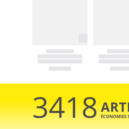
3418
ART
ÉCONOMIES 