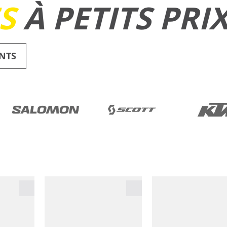
ES
À PETITS PRI
NTS
RUNNING