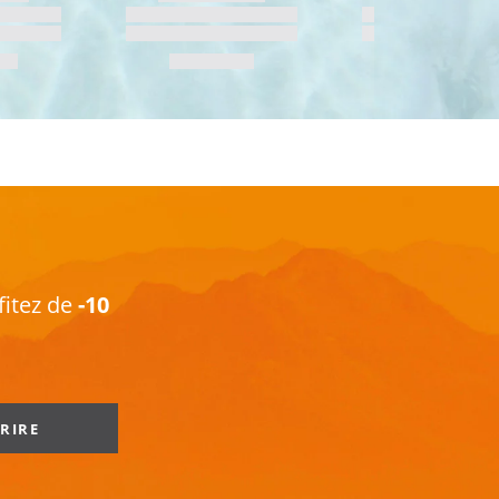
fitez de
-10
CRIRE