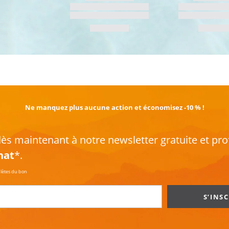
EN SAVOIR PLUS
Ne manquez plus aucune action et économisez -10 % !
s maintenant à notre newsletter gratuite et pro
hat
*.
plètes du bon
S’INS