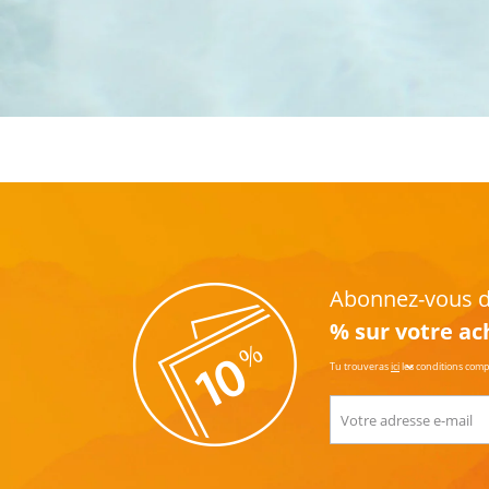
Abonnez-vous dè
% sur votre ac
Tu trouveras
ici
les conditions com