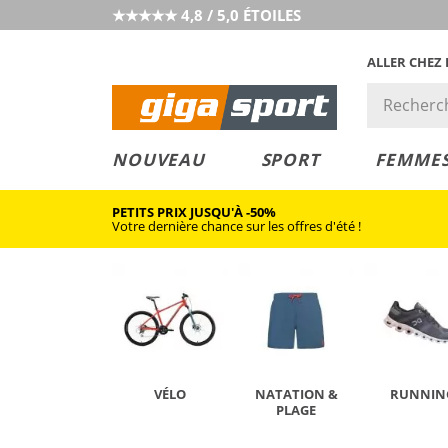
★★★★★ 4,8 / 5,0 ÉTOILES
ALLER CHEZ
PRIX &
PETITS PRIX
NOUVEAU
SPORT
FEMME
VALEUR
PETITS PRIX JUSQU'À -50%
Votre dernière chance sur les offres d'été !
VÉLO
NATATION &
RUNNIN
PLAGE