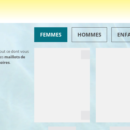
FEMMES
HOMMES
ENF
tout ce dont vous
des
maillots de
oires
.