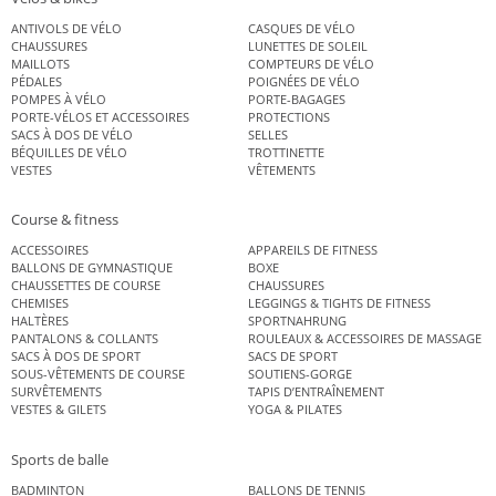
ANTIVOLS DE VÉLO
CASQUES DE VÉLO
CHAUSSURES
LUNETTES DE SOLEIL
MAILLOTS
COMPTEURS DE VÉLO
PÉDALES
POIGNÉES DE VÉLO
POMPES À VÉLO
PORTE-BAGAGES
PORTE-VÉLOS ET ACCESSOIRES
PROTECTIONS
SACS À DOS DE VÉLO
SELLES
BÉQUILLES DE VÉLO
TROTTINETTE
VESTES
VÊTEMENTS
Course & fitness
ACCESSOIRES
APPAREILS DE FITNESS
BALLONS DE GYMNASTIQUE
BOXE
CHAUSSETTES DE COURSE
CHAUSSURES
CHEMISES
LEGGINGS & TIGHTS DE FITNESS
HALTÈRES
SPORTNAHRUNG
PANTALONS & COLLANTS
ROULEAUX & ACCESSOIRES DE MASSAGE
SACS À DOS DE SPORT
SACS DE SPORT
SOUS-VÊTEMENTS DE COURSE
SOUTIENS-GORGE
SURVÊTEMENTS
TAPIS D’ENTRAÎNEMENT
VESTES & GILETS
YOGA & PILATES
Sports de balle
BADMINTON
BALLONS DE TENNIS