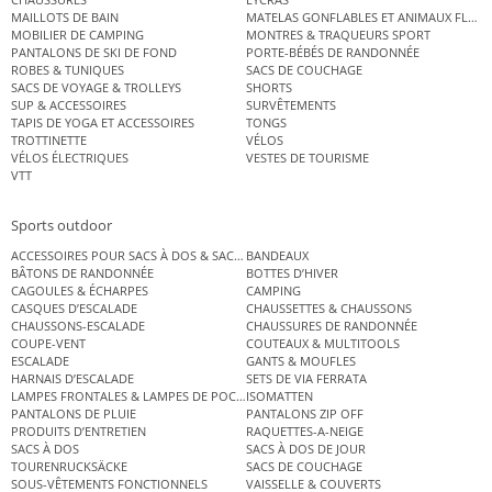
MAILLOTS DE BAIN
MATELAS GONFLABLES ET ANIMAUX FLOT
MOBILIER DE CAMPING
MONTRES & TRAQUEURS SPORT
PANTALONS DE SKI DE FOND
PORTE-BÉBÉS DE RANDONNÉE
ROBES & TUNIQUES
SACS DE COUCHAGE
SACS DE VOYAGE & TROLLEYS
SHORTS
SUP & ACCESSOIRES
SURVÊTEMENTS
TAPIS DE YOGA ET ACCESSOIRES
TONGS
TROTTINETTE
VÉLOS
VÉLOS ÉLECTRIQUES
VESTES DE TOURISME
VTT
Sports outdoor
ACCESSOIRES POUR SACS À DOS & SACS ÉTANCHES
BANDEAUX
BÂTONS DE RANDONNÉE
BOTTES D’HIVER
CAGOULES & ÉCHARPES
CAMPING
CASQUES D’ESCALADE
CHAUSSETTES & CHAUSSONS
CHAUSSONS-ESCALADE
CHAUSSURES DE RANDONNÉE
COUPE-VENT
COUTEAUX & MULTITOOLS
ESCALADE
GANTS & MOUFLES
HARNAIS D’ESCALADE
SETS DE VIA FERRATA
LAMPES FRONTALES & LAMPES DE POCHE
ISOMATTEN
PANTALONS DE PLUIE
PANTALONS ZIP OFF
PRODUITS D’ENTRETIEN
RAQUETTES-A-NEIGE
SACS À DOS
SACS À DOS DE JOUR
TOURENRUCKSÄCKE
SACS DE COUCHAGE
SOUS-VÊTEMENTS FONCTIONNELS
VAISSELLE & COUVERTS