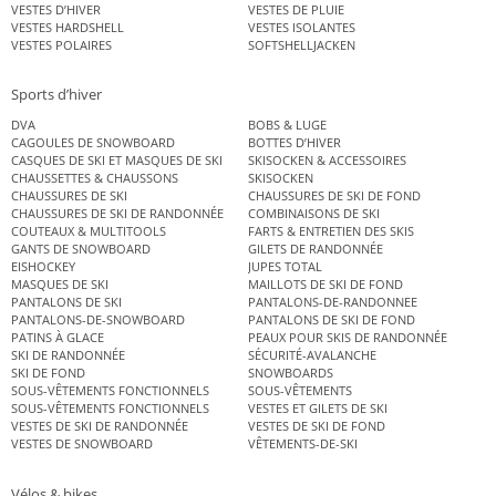
VESTES D’HIVER
VESTES DE PLUIE
VESTES HARDSHELL
VESTES ISOLANTES
VESTES POLAIRES
SOFTSHELLJACKEN
Sports d’hiver
DVA
BOBS & LUGE
CAGOULES DE SNOWBOARD
BOTTES D’HIVER
CASQUES DE SKI ET MASQUES DE SKI
SKISOCKEN & ACCESSOIRES
CHAUSSETTES & CHAUSSONS
SKISOCKEN
CHAUSSURES DE SKI
CHAUSSURES DE SKI DE FOND
CHAUSSURES DE SKI DE RANDONNÉE
COMBINAISONS DE SKI
COUTEAUX & MULTITOOLS
FARTS & ENTRETIEN DES SKIS
GANTS DE SNOWBOARD
GILETS DE RANDONNÉE
EISHOCKEY
JUPES TOTAL
MASQUES DE SKI
MAILLOTS DE SKI DE FOND
PANTALONS DE SKI
PANTALONS-DE-RANDONNEE
PANTALONS-DE-SNOWBOARD
PANTALONS DE SKI DE FOND
PATINS À GLACE
PEAUX POUR SKIS DE RANDONNÉE
SKI DE RANDONNÉE
SÉCURITÉ-AVALANCHE
SKI DE FOND
SNOWBOARDS
SOUS-VÊTEMENTS FONCTIONNELS
SOUS-VÊTEMENTS
SOUS-VÊTEMENTS FONCTIONNELS
VESTES ET GILETS DE SKI
VESTES DE SKI DE RANDONNÉE
VESTES DE SKI DE FOND
VESTES DE SNOWBOARD
VÊTEMENTS-DE-SKI
Vélos & bikes