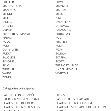
LÖFFLER
LOWA
MAIER SPORTS
MAMMUT
MANDALA
MARTINI
MEINDL
MERU
MILLET
NIKE
O'NEILL
ONLY PLAY
ORTLIEB
ORTOVOX
OSPREY
PATAGONIA
PEAK PERFORMANCE
PEEROTON
PHENIX
POC
POLAR
PROTEST
PUKY
PUMA
QUIKSILVER
ROXY
RUKKA
SALEWA
SALOMON
SCARPA
SCHÖFFEL
SCOTT
SKINY
THE NORTH FACE
TUNTURI
UNDER ARMOUR
VAUDE
YOGISTAR
ZIENER
Catégories principales
BÂTONS DE RANDONNÉE
BIKINIS
HAUBEN & MÜTZEN GESAMT
CASQUETTES & CHAPEAUX
CHAUSSETTES DE COURSE
CHAUSSETTES & ACCESSOIRES
CHAUSSETTES & CHAUSSONS
CHAUSSURES DE BAIN ET DE NATATION
CHAUSSURES
LYCRAS