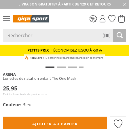
LIVRAISON GRATUITE* À PARTIR DE 129 € ET RETOURS
RETOUR SOUS 30 JOURS
PETITS PRIX
PETITS PRIX
|
ÉCONOMISEZ JUSQU'À -50 %
Populaire !
10 personnes regardent cet article en ce moment
ARENA
Lunettes de natation enfant The One Mask
25,95
TVA incluse, frais de port en sus
Couleur:
Bleu
AJOUTER AU PANIER