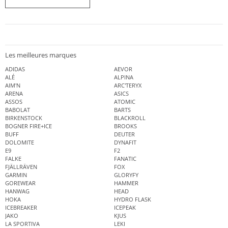
Les meilleures marques
ADIDAS
AEVOR
ALÉ
ALPINA
AIM'N
ARC'TERYX
ARENA
ASICS
ASSOS
ATOMIC
BABOLAT
BARTS
BIRKENSTOCK
BLACKROLL
BOGNER FIRE+ICE
BROOKS
BUFF
DEUTER
DOLOMITE
DYNAFIT
E9
F2
FALKE
FANATIC
FJÄLLRÄVEN
FOX
GARMIN
GLORYFY
GOREWEAR
HAMMER
HANWAG
HEAD
HOKA
HYDRO FLASK
ICEBREAKER
ICEPEAK
JAKO
KJUS
LA SPORTIVA
LEKI