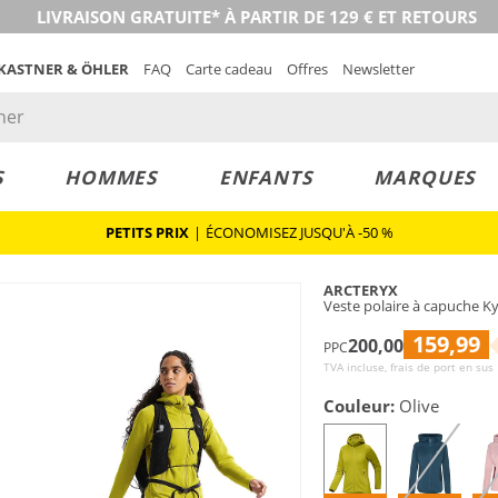
LIVRAISON GRATUITE* À PARTIR DE 129 € ET RETOURS
 KASTNER & ÖHLER
FAQ
Carte cadeau
Offres
Newsletter
S
HOMMES
ENFANTS
MARQUES
PETITS PRIX
|
ÉCONOMISEZ JUSQU'À -50 %
ARCTERYX
Veste polaire à capuche 
159,99
200,00
PPC
TVA incluse, frais de port en sus
Couleur:
Olive