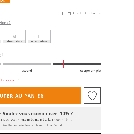
DEAL
Guide des tailles
vient ?
M
L
Alternatives
Alternatives
?
assorti
coupe ample
disponible !
UTER AU PANIER
Voulez-vous économiser -10% ?
crivez-vous
maintenant
à la newsletter.
Veuillez respecter les conditions du bon d'achat.