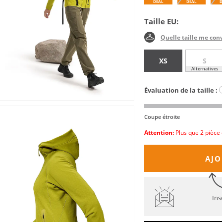
DEAL
DEAL
Taille EU:
Quelle taille me con
XS
S
Alternatives
Évaluation de la taille :
Coupe étroite
Attention:
Plus que 2 pièce 
AJO
Ins