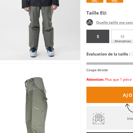
DEAL
DEAL
Taille EU:
Quelle taille me con
S
M
Alternatives
Évaluation de la taille :
Coupe étroite
Attention:
Plus que 1 pièce 
AJO
Ins