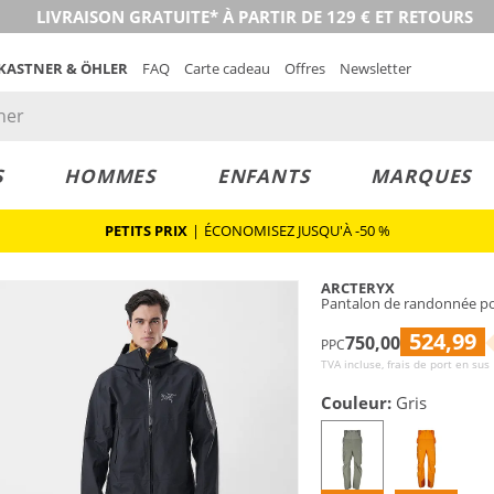
LIVRAISON GRATUITE* À PARTIR DE 129 € ET RETOURS
 KASTNER & ÖHLER
FAQ
Carte cadeau
Offres
Newsletter
S
HOMMES
ENFANTS
MARQUES
PETITS PRIX
|
ÉCONOMISEZ JUSQU'À -50 %
ARCTERYX
Pantalon de randonnée p
524,99
750,00
PPC
TVA incluse, frais de port en sus
Couleur:
Gris