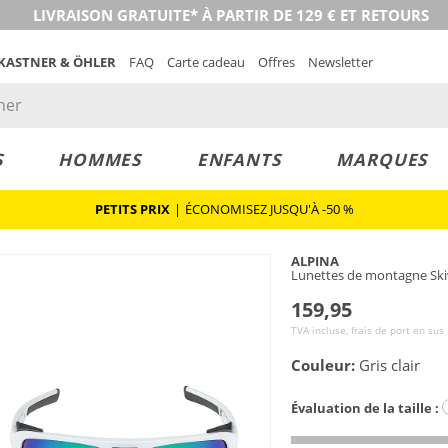
LIVRAISON GRATUITE* À PARTIR DE 129 € ET RETOURS
 KASTNER & ÖHLER
FAQ
Carte cadeau
Offres
Newsletter
S
HOMMES
ENFANTS
MARQUES
PETITS PRIX
|
ÉCONOMISEZ JUSQU'À -50 %
ALPINA
Lunettes de montagne Sk
159,95
TVA incluse, frais de port en sus
Couleur:
Gris clair
Évaluation de la taille :