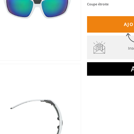
Coupe étroite
AJO
Ins