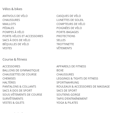
Vélos & bikes
ANTIVOLS DE VÉLO
CASQUES DE VÉLO
CHAUSSURES
LUNETTES DE SOLEIL
MAILLOTS
COMPTEURS DE VÉLO
PÉDALES
POIGNÉES DE VÉLO
POMPES À VÉLO
PORTE-BAGAGES
PORTE-VÉLOS ET ACCESSOIRES
PROTECTIONS
SACS À DOS DE VÉLO
SELLES
BÉQUILLES DE VÉLO
TROTTINETTE
VESTES
VÊTEMENTS
Course & fitness
ACCESSOIRES
APPAREILS DE FITNESS
BALLONS DE GYMNASTIQUE
BOXE
CHAUSSETTES DE COURSE
CHAUSSURES
CHEMISES
LEGGINGS & TIGHTS DE FITNESS
HALTÈRES
SPORTNAHRUNG
PANTALONS & COLLANTS
ROULEAUX & ACCESSOIRES DE MASSAGE
SACS À DOS DE SPORT
SACS DE SPORT
SOUS-VÊTEMENTS DE COURSE
SOUTIENS-GORGE
SURVÊTEMENTS
TAPIS D’ENTRAÎNEMENT
VESTES & GILETS
YOGA & PILATES