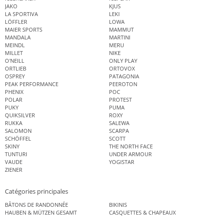
JAKO
KJUS
LA SPORTIVA
LEKI
LÖFFLER
LOWA
MAIER SPORTS
MAMMUT
MANDALA
MARTINI
MEINDL
MERU
MILLET
NIKE
O'NEILL
ONLY PLAY
ORTLIEB
ORTOVOX
OSPREY
PATAGONIA
PEAK PERFORMANCE
PEEROTON
PHENIX
POC
POLAR
PROTEST
PUKY
PUMA
QUIKSILVER
ROXY
RUKKA
SALEWA
SALOMON
SCARPA
SCHÖFFEL
SCOTT
SKINY
THE NORTH FACE
TUNTURI
UNDER ARMOUR
VAUDE
YOGISTAR
ZIENER
Catégories principales
BÂTONS DE RANDONNÉE
BIKINIS
HAUBEN & MÜTZEN GESAMT
CASQUETTES & CHAPEAUX