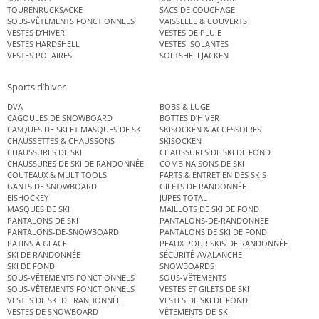
TOURENRUCKSÄCKE
SACS DE COUCHAGE
SOUS-VÊTEMENTS FONCTIONNELS
VAISSELLE & COUVERTS
VESTES D’HIVER
VESTES DE PLUIE
VESTES HARDSHELL
VESTES ISOLANTES
VESTES POLAIRES
SOFTSHELLJACKEN
Sports d’hiver
DVA
BOBS & LUGE
CAGOULES DE SNOWBOARD
BOTTES D’HIVER
CASQUES DE SKI ET MASQUES DE SKI
SKISOCKEN & ACCESSOIRES
CHAUSSETTES & CHAUSSONS
SKISOCKEN
CHAUSSURES DE SKI
CHAUSSURES DE SKI DE FOND
CHAUSSURES DE SKI DE RANDONNÉE
COMBINAISONS DE SKI
COUTEAUX & MULTITOOLS
FARTS & ENTRETIEN DES SKIS
GANTS DE SNOWBOARD
GILETS DE RANDONNÉE
EISHOCKEY
JUPES TOTAL
MASQUES DE SKI
MAILLOTS DE SKI DE FOND
PANTALONS DE SKI
PANTALONS-DE-RANDONNEE
PANTALONS-DE-SNOWBOARD
PANTALONS DE SKI DE FOND
PATINS À GLACE
PEAUX POUR SKIS DE RANDONNÉE
SKI DE RANDONNÉE
SÉCURITÉ-AVALANCHE
SKI DE FOND
SNOWBOARDS
SOUS-VÊTEMENTS FONCTIONNELS
SOUS-VÊTEMENTS
SOUS-VÊTEMENTS FONCTIONNELS
VESTES ET GILETS DE SKI
VESTES DE SKI DE RANDONNÉE
VESTES DE SKI DE FOND
VESTES DE SNOWBOARD
VÊTEMENTS-DE-SKI