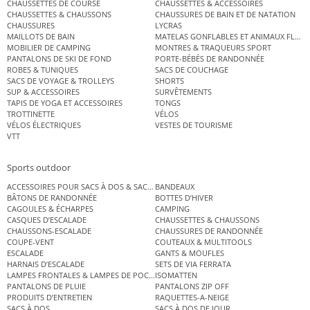
CHAUSSETTES DE COURSE
CHAUSSETTES & ACCESSOIRES
CHAUSSETTES & CHAUSSONS
CHAUSSURES DE BAIN ET DE NATATION
CHAUSSURES
LYCRAS
MAILLOTS DE BAIN
MATELAS GONFLABLES ET ANIMAUX FLOT
MOBILIER DE CAMPING
MONTRES & TRAQUEURS SPORT
PANTALONS DE SKI DE FOND
PORTE-BÉBÉS DE RANDONNÉE
ROBES & TUNIQUES
SACS DE COUCHAGE
SACS DE VOYAGE & TROLLEYS
SHORTS
SUP & ACCESSOIRES
SURVÊTEMENTS
TAPIS DE YOGA ET ACCESSOIRES
TONGS
TROTTINETTE
VÉLOS
VÉLOS ÉLECTRIQUES
VESTES DE TOURISME
VTT
Sports outdoor
ACCESSOIRES POUR SACS À DOS & SACS ÉTANCHES
BANDEAUX
BÂTONS DE RANDONNÉE
BOTTES D’HIVER
CAGOULES & ÉCHARPES
CAMPING
CASQUES D’ESCALADE
CHAUSSETTES & CHAUSSONS
CHAUSSONS-ESCALADE
CHAUSSURES DE RANDONNÉE
COUPE-VENT
COUTEAUX & MULTITOOLS
ESCALADE
GANTS & MOUFLES
HARNAIS D’ESCALADE
SETS DE VIA FERRATA
LAMPES FRONTALES & LAMPES DE POCHE
ISOMATTEN
PANTALONS DE PLUIE
PANTALONS ZIP OFF
PRODUITS D’ENTRETIEN
RAQUETTES-A-NEIGE
SACS À DOS
SACS À DOS DE JOUR