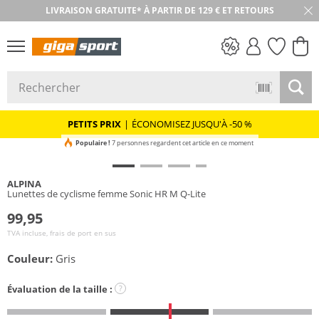
LIVRAISON GRATUITE* À PARTIR DE 129 € ET RETOURS
RETOUR SOUS 30 JOURS
PETITS PRIX
PETITS PRIX
|
ÉCONOMISEZ JUSQU'À -50 %
Populaire !
7 personnes regardent cet article en ce moment
ALPINA
Lunettes de cyclisme femme Sonic HR M Q-Lite
99,95
TVA incluse, frais de port en sus
Couleur:
Gris
Évaluation de la taille :
?