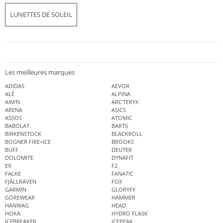
LUNETTES DE SOLEIL
Les meilleures marques
ADIDAS
AEVOR
ALÉ
ALPINA
AIM'N
ARC'TERYX
ARENA
ASICS
ASSOS
ATOMIC
BABOLAT
BARTS
BIRKENSTOCK
BLACKROLL
BOGNER FIRE+ICE
BROOKS
BUFF
DEUTER
DOLOMITE
DYNAFIT
E9
F2
FALKE
FANATIC
FJÄLLRÄVEN
FOX
GARMIN
GLORYFY
GOREWEAR
HAMMER
HANWAG
HEAD
HOKA
HYDRO FLASK
ICEBREAKER
ICEPEAK