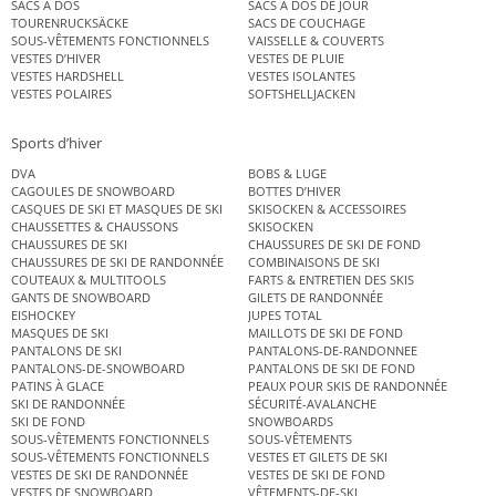
SACS À DOS
SACS À DOS DE JOUR
TOURENRUCKSÄCKE
SACS DE COUCHAGE
SOUS-VÊTEMENTS FONCTIONNELS
VAISSELLE & COUVERTS
VESTES D’HIVER
VESTES DE PLUIE
VESTES HARDSHELL
VESTES ISOLANTES
VESTES POLAIRES
SOFTSHELLJACKEN
Sports d’hiver
DVA
BOBS & LUGE
CAGOULES DE SNOWBOARD
BOTTES D’HIVER
CASQUES DE SKI ET MASQUES DE SKI
SKISOCKEN & ACCESSOIRES
CHAUSSETTES & CHAUSSONS
SKISOCKEN
CHAUSSURES DE SKI
CHAUSSURES DE SKI DE FOND
CHAUSSURES DE SKI DE RANDONNÉE
COMBINAISONS DE SKI
COUTEAUX & MULTITOOLS
FARTS & ENTRETIEN DES SKIS
GANTS DE SNOWBOARD
GILETS DE RANDONNÉE
EISHOCKEY
JUPES TOTAL
MASQUES DE SKI
MAILLOTS DE SKI DE FOND
PANTALONS DE SKI
PANTALONS-DE-RANDONNEE
PANTALONS-DE-SNOWBOARD
PANTALONS DE SKI DE FOND
PATINS À GLACE
PEAUX POUR SKIS DE RANDONNÉE
SKI DE RANDONNÉE
SÉCURITÉ-AVALANCHE
SKI DE FOND
SNOWBOARDS
SOUS-VÊTEMENTS FONCTIONNELS
SOUS-VÊTEMENTS
SOUS-VÊTEMENTS FONCTIONNELS
VESTES ET GILETS DE SKI
VESTES DE SKI DE RANDONNÉE
VESTES DE SKI DE FOND
VESTES DE SNOWBOARD
VÊTEMENTS-DE-SKI