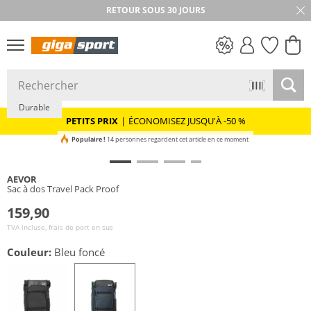
RETOUR SOUS 30 JOURS
PETITS PRIX
Durable
PETITS PRIX
|
ÉCONOMISEZ JUSQU'À -50 %
Populaire !
14 personnes regardent cet article en ce moment
AEVOR
Sac à dos Travel Pack Proof
159,90
TVA incluse, frais de port en sus
Couleur:
Bleu foncé