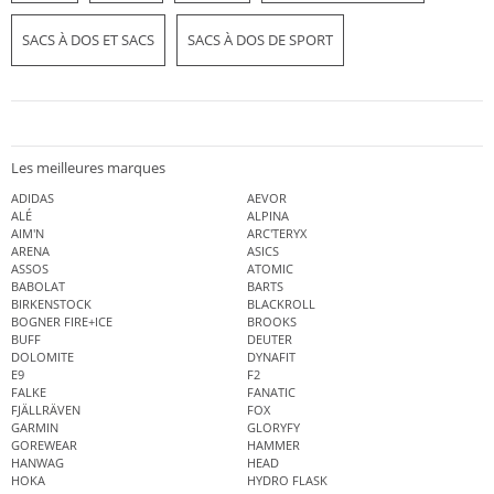
SACS À DOS ET SACS
SACS À DOS DE SPORT
Les meilleures marques
ADIDAS
AEVOR
ALÉ
ALPINA
AIM'N
ARC'TERYX
ARENA
ASICS
ASSOS
ATOMIC
BABOLAT
BARTS
BIRKENSTOCK
BLACKROLL
BOGNER FIRE+ICE
BROOKS
BUFF
DEUTER
DOLOMITE
DYNAFIT
E9
F2
FALKE
FANATIC
FJÄLLRÄVEN
FOX
GARMIN
GLORYFY
GOREWEAR
HAMMER
HANWAG
HEAD
HOKA
HYDRO FLASK