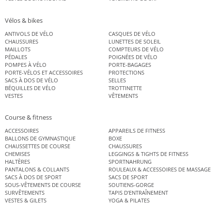
Vélos & bikes
ANTIVOLS DE VÉLO
CASQUES DE VÉLO
CHAUSSURES
LUNETTES DE SOLEIL
MAILLOTS
COMPTEURS DE VÉLO
PÉDALES
POIGNÉES DE VÉLO
POMPES À VÉLO
PORTE-BAGAGES
PORTE-VÉLOS ET ACCESSOIRES
PROTECTIONS
SACS À DOS DE VÉLO
SELLES
BÉQUILLES DE VÉLO
TROTTINETTE
VESTES
VÊTEMENTS
Course & fitness
ACCESSOIRES
APPAREILS DE FITNESS
BALLONS DE GYMNASTIQUE
BOXE
CHAUSSETTES DE COURSE
CHAUSSURES
CHEMISES
LEGGINGS & TIGHTS DE FITNESS
HALTÈRES
SPORTNAHRUNG
PANTALONS & COLLANTS
ROULEAUX & ACCESSOIRES DE MASSAGE
SACS À DOS DE SPORT
SACS DE SPORT
SOUS-VÊTEMENTS DE COURSE
SOUTIENS-GORGE
SURVÊTEMENTS
TAPIS D’ENTRAÎNEMENT
VESTES & GILETS
YOGA & PILATES