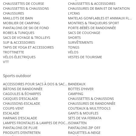
CHAUSSETTES DE COURSE
CHAUSSETTES & ACCESSOIRES
CHAUSSETTES & CHAUSSONS
CHAUSSURES DE BAIN ET DE NATATION
CHAUSSURES
LYCRAS
MAILLOTS DE BAIN
MATELAS GONFLABLES ET ANIMAUX FLOT
MOBILIER DE CAMPING
MONTRES & TRAQUEURS SPORT
PANTALONS DE SKI DE FOND
PORTE-BÉBÉS DE RANDONNÉE
ROBES & TUNIQUES
SACS DE COUCHAGE
SACS DE VOYAGE & TROLLEYS
SHORTS
SUP & ACCESSOIRES
SURVÊTEMENTS
TAPIS DE YOGA ET ACCESSOIRES
TONGS
TROTTINETTE
VÉLOS
VÉLOS ÉLECTRIQUES
VESTES DE TOURISME
VTT
Sports outdoor
ACCESSOIRES POUR SACS À DOS & SACS ÉTANCHES
BANDEAUX
BÂTONS DE RANDONNÉE
BOTTES D’HIVER
CAGOULES & ÉCHARPES
CAMPING
CASQUES D’ESCALADE
CHAUSSETTES & CHAUSSONS
CHAUSSONS-ESCALADE
CHAUSSURES DE RANDONNÉE
COUPE-VENT
COUTEAUX & MULTITOOLS
ESCALADE
GANTS & MOUFLES
HARNAIS D’ESCALADE
SETS DE VIA FERRATA
LAMPES FRONTALES & LAMPES DE POCHE
ISOMATTEN
PANTALONS DE PLUIE
PANTALONS ZIP OFF
PRODUITS D’ENTRETIEN
RAQUETTES-A-NEIGE