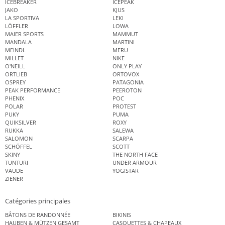
ICEBREAKER
ICEPEAK
JAKO
KJUS
LA SPORTIVA
LEKI
LÖFFLER
LOWA
MAIER SPORTS
MAMMUT
MANDALA
MARTINI
MEINDL
MERU
MILLET
NIKE
O'NEILL
ONLY PLAY
ORTLIEB
ORTOVOX
OSPREY
PATAGONIA
PEAK PERFORMANCE
PEEROTON
PHENIX
POC
POLAR
PROTEST
PUKY
PUMA
QUIKSILVER
ROXY
RUKKA
SALEWA
SALOMON
SCARPA
SCHÖFFEL
SCOTT
SKINY
THE NORTH FACE
TUNTURI
UNDER ARMOUR
VAUDE
YOGISTAR
ZIENER
Catégories principales
BÂTONS DE RANDONNÉE
BIKINIS
HAUBEN & MÜTZEN GESAMT
CASQUETTES & CHAPEAUX