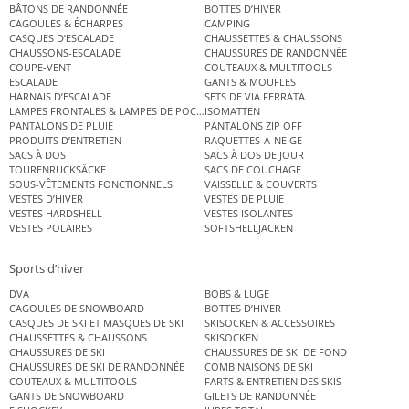
BÂTONS DE RANDONNÉE
BOTTES D’HIVER
CAGOULES & ÉCHARPES
CAMPING
CASQUES D’ESCALADE
CHAUSSETTES & CHAUSSONS
CHAUSSONS-ESCALADE
CHAUSSURES DE RANDONNÉE
COUPE-VENT
COUTEAUX & MULTITOOLS
ESCALADE
GANTS & MOUFLES
HARNAIS D’ESCALADE
SETS DE VIA FERRATA
LAMPES FRONTALES & LAMPES DE POCHE
ISOMATTEN
PANTALONS DE PLUIE
PANTALONS ZIP OFF
PRODUITS D’ENTRETIEN
RAQUETTES-A-NEIGE
SACS À DOS
SACS À DOS DE JOUR
TOURENRUCKSÄCKE
SACS DE COUCHAGE
SOUS-VÊTEMENTS FONCTIONNELS
VAISSELLE & COUVERTS
VESTES D’HIVER
VESTES DE PLUIE
VESTES HARDSHELL
VESTES ISOLANTES
VESTES POLAIRES
SOFTSHELLJACKEN
Sports d’hiver
DVA
BOBS & LUGE
CAGOULES DE SNOWBOARD
BOTTES D’HIVER
CASQUES DE SKI ET MASQUES DE SKI
SKISOCKEN & ACCESSOIRES
CHAUSSETTES & CHAUSSONS
SKISOCKEN
CHAUSSURES DE SKI
CHAUSSURES DE SKI DE FOND
CHAUSSURES DE SKI DE RANDONNÉE
COMBINAISONS DE SKI
COUTEAUX & MULTITOOLS
FARTS & ENTRETIEN DES SKIS
GANTS DE SNOWBOARD
GILETS DE RANDONNÉE