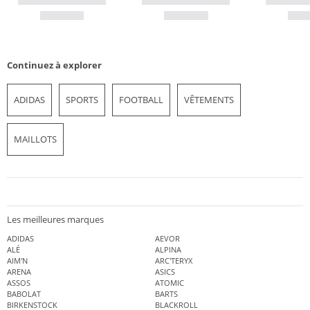
Continuez à explorer
ADIDAS
SPORTS
FOOTBALL
VÊTEMENTS
MAILLOTS
Les meilleures marques
ADIDAS
AEVOR
ALÉ
ALPINA
AIM'N
ARC'TERYX
ARENA
ASICS
ASSOS
ATOMIC
BABOLAT
BARTS
BIRKENSTOCK
BLACKROLL