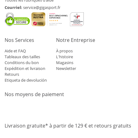
Toutes les rubriques d’aide
Courriel:
service@gigasport.fr
Nos Services
Notre Entreprise
Aide et FAQ
À propos
Tableaux des tailles
L'histoire
Conditions du bon
Magasins
Expédition et livraison
Newsletter
Retours
Etiqueta de devolución
Nos moyens de paiement
Mastercard
Visa
Diners
Applepay
Amazon
Paypal
Klarn
Livraison gratuite* à partir de 129 € et retours gratuits