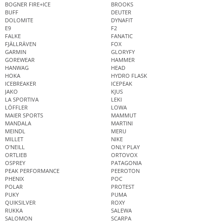
BOGNER FIRE+ICE
BROOKS
BUFF
DEUTER
DOLOMITE
DYNAFIT
E9
F2
FALKE
FANATIC
FJÄLLRÄVEN
FOX
GARMIN
GLORYFY
GOREWEAR
HAMMER
HANWAG
HEAD
HOKA
HYDRO FLASK
ICEBREAKER
ICEPEAK
JAKO
KJUS
LA SPORTIVA
LEKI
LÖFFLER
LOWA
MAIER SPORTS
MAMMUT
MANDALA
MARTINI
MEINDL
MERU
MILLET
NIKE
O'NEILL
ONLY PLAY
ORTLIEB
ORTOVOX
OSPREY
PATAGONIA
PEAK PERFORMANCE
PEEROTON
PHENIX
POC
POLAR
PROTEST
PUKY
PUMA
QUIKSILVER
ROXY
RUKKA
SALEWA
SALOMON
SCARPA