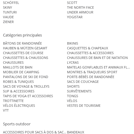
SCHÖFFEL
SCOTT
SKINY
THE NORTH FACE
TUNTURI
UNDER ARMOUR
VAUDE
YOGISTAR
ZIENER
Catégories principales
BÂTONS DE RANDONNÉE
BIKINIS
HAUBEN & MÜTZEN GESAMT
CASQUETTES & CHAPEAUX
CHAUSSETTES DE COURSE
CHAUSSETTES & ACCESSOIRES
CHAUSSETTES & CHAUSSONS
CHAUSSURES DE BAIN ET DE NATATION
CHAUSSURES
LYCRAS
MAILLOTS DE BAIN
MATELAS GONFLABLES ET ANIMAUX FLOT
MOBILIER DE CAMPING
MONTRES & TRAQUEURS SPORT
PANTALONS DE SKI DE FOND
PORTE-BÉBÉS DE RANDONNÉE
ROBES & TUNIQUES
SACS DE COUCHAGE
SACS DE VOYAGE & TROLLEYS
SHORTS
SUP & ACCESSOIRES
SURVÊTEMENTS
TAPIS DE YOGA ET ACCESSOIRES
TONGS
TROTTINETTE
VÉLOS
VÉLOS ÉLECTRIQUES
VESTES DE TOURISME
VTT
Sports outdoor
ACCESSOIRES POUR SACS À DOS & SACS ÉTANCHES
BANDEAUX