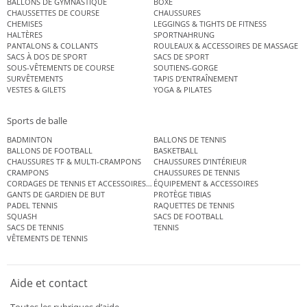
BALLONS DE GYMNASTIQUE
BOXE
CHAUSSETTES DE COURSE
CHAUSSURES
CHEMISES
LEGGINGS & TIGHTS DE FITNESS
HALTÈRES
SPORTNAHRUNG
PANTALONS & COLLANTS
ROULEAUX & ACCESSOIRES DE MASSAGE
SACS À DOS DE SPORT
SACS DE SPORT
SOUS-VÊTEMENTS DE COURSE
SOUTIENS-GORGE
SURVÊTEMENTS
TAPIS D’ENTRAÎNEMENT
VESTES & GILETS
YOGA & PILATES
Sports de balle
BADMINTON
BALLONS DE TENNIS
BALLONS DE FOOTBALL
BASKETBALL
CHAUSSURES TF & MULTI-CRAMPONS
CHAUSSURES D’INTÉRIEUR
CRAMPONS
CHAUSSURES DE TENNIS
CORDAGES DE TENNIS ET ACCESSOIRES DE TENNIS
ÉQUIPEMENT & ACCESSOIRES
GANTS DE GARDIEN DE BUT
PROTÈGE TIBIAS
PADEL TENNIS
RAQUETTES DE TENNIS
SQUASH
SACS DE FOOTBALL
SACS DE TENNIS
TENNIS
VÊTEMENTS DE TENNIS
Aide et contact