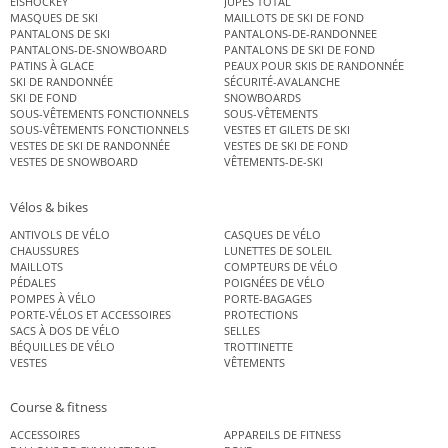
EISHOCKEY
JUPES TOTAL
MASQUES DE SKI
MAILLOTS DE SKI DE FOND
PANTALONS DE SKI
PANTALONS-DE-RANDONNEE
PANTALONS-DE-SNOWBOARD
PANTALONS DE SKI DE FOND
PATINS À GLACE
PEAUX POUR SKIS DE RANDONNÉE
SKI DE RANDONNÉE
SÉCURITÉ-AVALANCHE
SKI DE FOND
SNOWBOARDS
SOUS-VÊTEMENTS FONCTIONNELS
SOUS-VÊTEMENTS
SOUS-VÊTEMENTS FONCTIONNELS
VESTES ET GILETS DE SKI
VESTES DE SKI DE RANDONNÉE
VESTES DE SKI DE FOND
VESTES DE SNOWBOARD
VÊTEMENTS-DE-SKI
Vélos & bikes
ANTIVOLS DE VÉLO
CASQUES DE VÉLO
CHAUSSURES
LUNETTES DE SOLEIL
MAILLOTS
COMPTEURS DE VÉLO
PÉDALES
POIGNÉES DE VÉLO
POMPES À VÉLO
PORTE-BAGAGES
PORTE-VÉLOS ET ACCESSOIRES
PROTECTIONS
SACS À DOS DE VÉLO
SELLES
BÉQUILLES DE VÉLO
TROTTINETTE
VESTES
VÊTEMENTS
Course & fitness
ACCESSOIRES
APPAREILS DE FITNESS