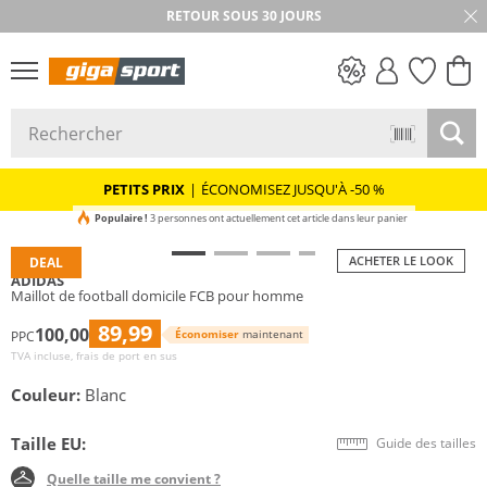
RETOUR SOUS 30 JOURS
PETITS PRIX
PETITS PRIX
|
ÉCONOMISEZ JUSQU'À -50 %
Populaire !
3 personnes ont actuellement cet article dans leur panier
ACHETER LE LOOK
DEAL
ADIDAS
Maillot de football domicile FCB pour homme
89,99
100,00
Économiser
maintenant
PPC
TVA incluse, frais de port en sus
Couleur:
Blanc
Taille EU:
Guide des tailles
Quelle taille me convient ?