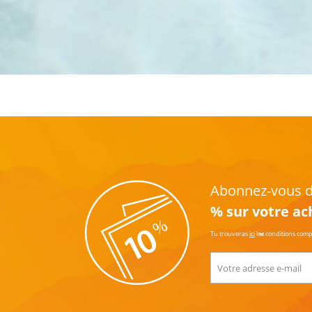
Abonnez-vous dè
% sur votre ac
Tu trouveras
ici
les conditions com