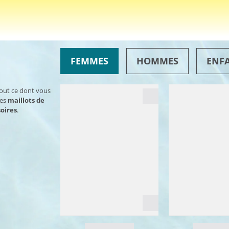
FEMMES
HOMMES
ENF
tout ce dont vous
des
maillots de
oires
.