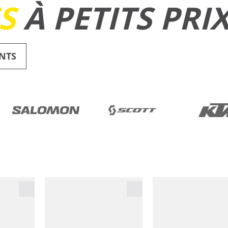
ES
À PETITS PRI
NTS
RUNNING