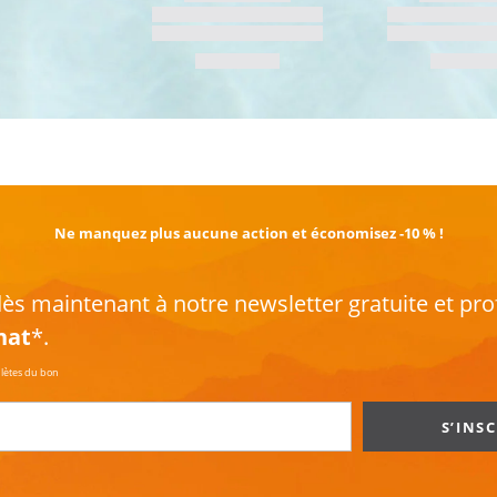
EN SAVOIR PLUS
Ne manquez plus aucune action et économisez -10 % !
s maintenant à notre newsletter gratuite et pro
hat
*.
plètes du bon
S’INS