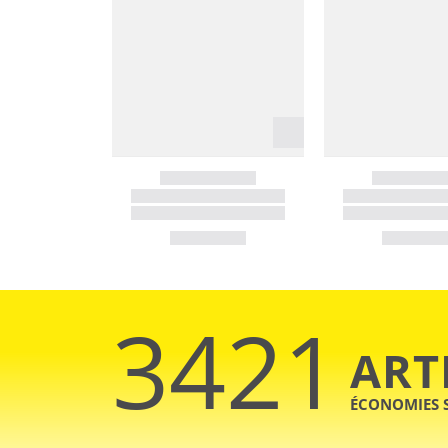
3421
ART
ÉCONOMIES 