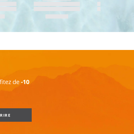
fitez de
-10
CRIRE