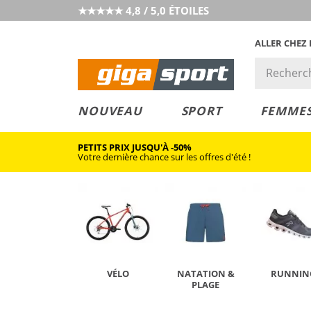
★★★★★ 4,8 / 5,0 ÉTOILES
ALLER CHEZ
PRIX &
PETITS PRIX
NOUVEAU
SPORT
FEMME
VALEUR
PETITS PRIX JUSQU'À -50%
Votre dernière chance sur les offres d'été !
VÉLO
NATATION &
RUNNIN
PLAGE