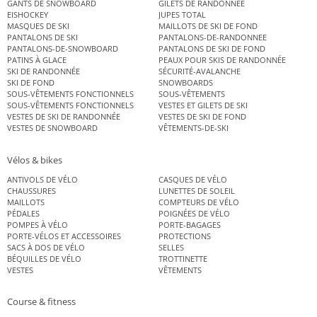
GANTS DE SNOWBOARD
GILETS DE RANDONNÉE
EISHOCKEY
JUPES TOTAL
MASQUES DE SKI
MAILLOTS DE SKI DE FOND
PANTALONS DE SKI
PANTALONS-DE-RANDONNEE
PANTALONS-DE-SNOWBOARD
PANTALONS DE SKI DE FOND
PATINS À GLACE
PEAUX POUR SKIS DE RANDONNÉE
SKI DE RANDONNÉE
SÉCURITÉ-AVALANCHE
SKI DE FOND
SNOWBOARDS
SOUS-VÊTEMENTS FONCTIONNELS
SOUS-VÊTEMENTS
SOUS-VÊTEMENTS FONCTIONNELS
VESTES ET GILETS DE SKI
VESTES DE SKI DE RANDONNÉE
VESTES DE SKI DE FOND
VESTES DE SNOWBOARD
VÊTEMENTS-DE-SKI
Vélos & bikes
ANTIVOLS DE VÉLO
CASQUES DE VÉLO
CHAUSSURES
LUNETTES DE SOLEIL
MAILLOTS
COMPTEURS DE VÉLO
PÉDALES
POIGNÉES DE VÉLO
POMPES À VÉLO
PORTE-BAGAGES
PORTE-VÉLOS ET ACCESSOIRES
PROTECTIONS
SACS À DOS DE VÉLO
SELLES
BÉQUILLES DE VÉLO
TROTTINETTE
VESTES
VÊTEMENTS
Course & fitness