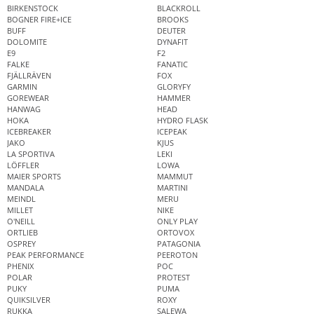
BIRKENSTOCK
BLACKROLL
BOGNER FIRE+ICE
BROOKS
BUFF
DEUTER
DOLOMITE
DYNAFIT
E9
F2
FALKE
FANATIC
FJÄLLRÄVEN
FOX
GARMIN
GLORYFY
GOREWEAR
HAMMER
HANWAG
HEAD
HOKA
HYDRO FLASK
ICEBREAKER
ICEPEAK
JAKO
KJUS
LA SPORTIVA
LEKI
LÖFFLER
LOWA
MAIER SPORTS
MAMMUT
MANDALA
MARTINI
MEINDL
MERU
MILLET
NIKE
O'NEILL
ONLY PLAY
ORTLIEB
ORTOVOX
OSPREY
PATAGONIA
PEAK PERFORMANCE
PEEROTON
PHENIX
POC
POLAR
PROTEST
PUKY
PUMA
QUIKSILVER
ROXY
RUKKA
SALEWA