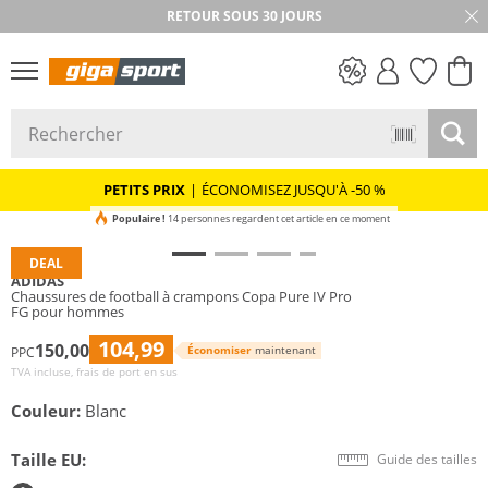
RETOUR SOUS 30 JOURS
PETITS PRIX
PETITS PRIX
|
ÉCONOMISEZ JUSQU'À -50 %
Populaire !
14 personnes regardent cet article en ce moment
DEAL
ADIDAS
Chaussures de football à crampons Copa Pure IV Pro
FG pour hommes
104,99
150,00
Économiser
maintenant
PPC
TVA incluse, frais de port en sus
Couleur:
Blanc
Taille EU:
Guide des tailles