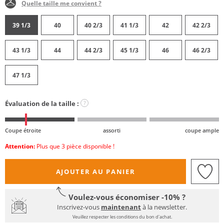
Quelle taille me convient ?
39 1/3
40
40 2/3
41 1/3
42
42 2/3
43 1/3
44
44 2/3
45 1/3
46
46 2/3
47 1/3
Évaluation de la taille :
?
Coupe étroite
assorti
coupe ample
Attention:
Plus que 3 pièce disponible !
AJOUTER AU PANIER
Voulez-vous économiser -10% ?
Inscrivez-vous
maintenant
à la newsletter.
Veuillez respecter les conditions du bon d'achat.