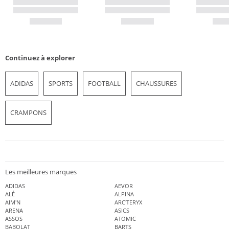
Continuez à explorer
ADIDAS
SPORTS
FOOTBALL
CHAUSSURES
CRAMPONS
Les meilleures marques
ADIDAS
AEVOR
ALÉ
ALPINA
AIM'N
ARC'TERYX
ARENA
ASICS
ASSOS
ATOMIC
BABOLAT
BARTS