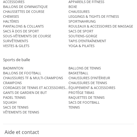
ACCESSOIRES
APPAREILS DE FITNESS
BALLONS DE GYMNASTIQUE
BOXE
CHAUSSETTES DE COURSE
CHAUSSURES
CHEMISES
LEGGINGS & TIGHTS DE FITNESS
HALTÈRES
SPORTNAHRUNG
PANTALONS & COLLANTS
ROULEAUX & ACCESSOIRES DE MASSAGE
SACS À DOS DE SPORT
SACS DE SPORT
SOUS-VÊTEMENTS DE COURSE
SOUTIENS-GORGE
SURVÊTEMENTS
TAPIS D’ENTRAÎNEMENT
VESTES & GILETS
YOGA & PILATES
Sports de balle
BADMINTON
BALLONS DE TENNIS
BALLONS DE FOOTBALL
BASKETBALL
CHAUSSURES TF & MULTI-CRAMPONS
CHAUSSURES D’INTÉRIEUR
CRAMPONS
CHAUSSURES DE TENNIS
CORDAGES DE TENNIS ET ACCESSOIRES DE TENNIS
ÉQUIPEMENT & ACCESSOIRES
GANTS DE GARDIEN DE BUT
PROTÈGE TIBIAS
PADEL TENNIS
RAQUETTES DE TENNIS
SQUASH
SACS DE FOOTBALL
SACS DE TENNIS
TENNIS
VÊTEMENTS DE TENNIS
Aide et contact