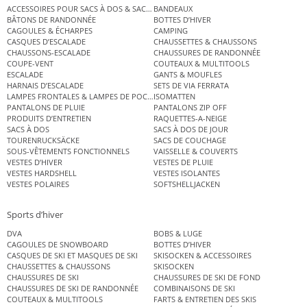
ACCESSOIRES POUR SACS À DOS & SACS ÉTANCHES
BANDEAUX
BÂTONS DE RANDONNÉE
BOTTES D’HIVER
CAGOULES & ÉCHARPES
CAMPING
CASQUES D’ESCALADE
CHAUSSETTES & CHAUSSONS
CHAUSSONS-ESCALADE
CHAUSSURES DE RANDONNÉE
COUPE-VENT
COUTEAUX & MULTITOOLS
ESCALADE
GANTS & MOUFLES
HARNAIS D’ESCALADE
SETS DE VIA FERRATA
LAMPES FRONTALES & LAMPES DE POCHE
ISOMATTEN
PANTALONS DE PLUIE
PANTALONS ZIP OFF
PRODUITS D’ENTRETIEN
RAQUETTES-A-NEIGE
SACS À DOS
SACS À DOS DE JOUR
TOURENRUCKSÄCKE
SACS DE COUCHAGE
SOUS-VÊTEMENTS FONCTIONNELS
VAISSELLE & COUVERTS
VESTES D’HIVER
VESTES DE PLUIE
VESTES HARDSHELL
VESTES ISOLANTES
VESTES POLAIRES
SOFTSHELLJACKEN
Sports d’hiver
DVA
BOBS & LUGE
CAGOULES DE SNOWBOARD
BOTTES D’HIVER
CASQUES DE SKI ET MASQUES DE SKI
SKISOCKEN & ACCESSOIRES
CHAUSSETTES & CHAUSSONS
SKISOCKEN
CHAUSSURES DE SKI
CHAUSSURES DE SKI DE FOND
CHAUSSURES DE SKI DE RANDONNÉE
COMBINAISONS DE SKI
COUTEAUX & MULTITOOLS
FARTS & ENTRETIEN DES SKIS