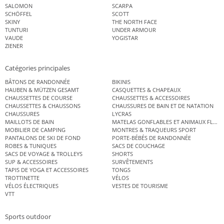
SALOMON
SCARPA
SCHÖFFEL
SCOTT
SKINY
THE NORTH FACE
TUNTURI
UNDER ARMOUR
VAUDE
YOGISTAR
ZIENER
Catégories principales
BÂTONS DE RANDONNÉE
BIKINIS
HAUBEN & MÜTZEN GESAMT
CASQUETTES & CHAPEAUX
CHAUSSETTES DE COURSE
CHAUSSETTES & ACCESSOIRES
CHAUSSETTES & CHAUSSONS
CHAUSSURES DE BAIN ET DE NATATION
CHAUSSURES
LYCRAS
MAILLOTS DE BAIN
MATELAS GONFLABLES ET ANIMAUX FLOT
MOBILIER DE CAMPING
MONTRES & TRAQUEURS SPORT
PANTALONS DE SKI DE FOND
PORTE-BÉBÉS DE RANDONNÉE
ROBES & TUNIQUES
SACS DE COUCHAGE
SACS DE VOYAGE & TROLLEYS
SHORTS
SUP & ACCESSOIRES
SURVÊTEMENTS
TAPIS DE YOGA ET ACCESSOIRES
TONGS
TROTTINETTE
VÉLOS
VÉLOS ÉLECTRIQUES
VESTES DE TOURISME
VTT
Sports outdoor