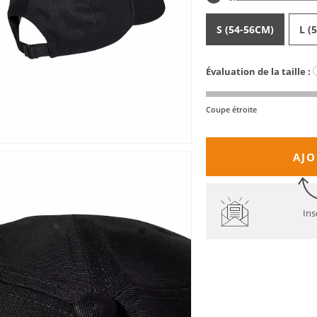
S (54-56CM)
L (
Évaluation de la taille :
Coupe étroite
AJO
Ins