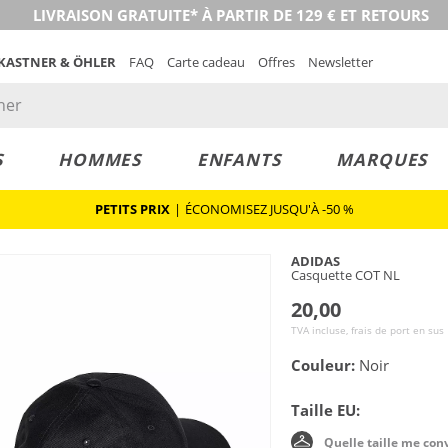
LIVRAISON GRATUITE* À PARTIR DE 129 € ET RETOURS
 KASTNER & ÖHLER
FAQ
Carte cadeau
Offres
Newsletter
S
HOMMES
ENFANTS
MARQUES
PETITS PRIX
|
ÉCONOMISEZ JUSQU'À -50 %
ADIDAS
Casquette COT NL
20,00
TVA incluse, frais de port en sus
Couleur:
Noir
Taille EU:
Quelle taille me con