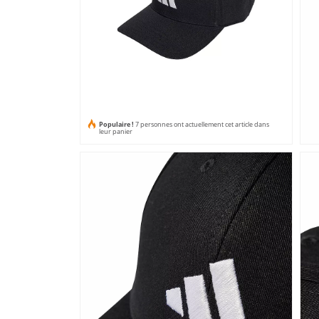
Populaire !
7 personnes ont actuellement cet article dans
leur panier