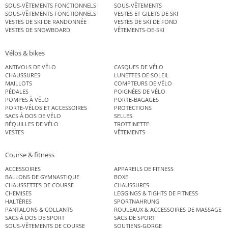
SOUS-VÊTEMENTS FONCTIONNELS
SOUS-VÊTEMENTS
SOUS-VÊTEMENTS FONCTIONNELS
VESTES ET GILETS DE SKI
VESTES DE SKI DE RANDONNÉE
VESTES DE SKI DE FOND
VESTES DE SNOWBOARD
VÊTEMENTS-DE-SKI
Vélos & bikes
ANTIVOLS DE VÉLO
CASQUES DE VÉLO
CHAUSSURES
LUNETTES DE SOLEIL
MAILLOTS
COMPTEURS DE VÉLO
PÉDALES
POIGNÉES DE VÉLO
POMPES À VÉLO
PORTE-BAGAGES
PORTE-VÉLOS ET ACCESSOIRES
PROTECTIONS
SACS À DOS DE VÉLO
SELLES
BÉQUILLES DE VÉLO
TROTTINETTE
VESTES
VÊTEMENTS
Course & fitness
ACCESSOIRES
APPAREILS DE FITNESS
BALLONS DE GYMNASTIQUE
BOXE
CHAUSSETTES DE COURSE
CHAUSSURES
CHEMISES
LEGGINGS & TIGHTS DE FITNESS
HALTÈRES
SPORTNAHRUNG
PANTALONS & COLLANTS
ROULEAUX & ACCESSOIRES DE MASSAGE
SACS À DOS DE SPORT
SACS DE SPORT
SOUS-VÊTEMENTS DE COURSE
SOUTIENS-GORGE