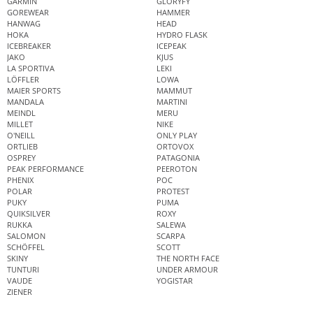
GARMIN
GLORYFY
GOREWEAR
HAMMER
HANWAG
HEAD
HOKA
HYDRO FLASK
ICEBREAKER
ICEPEAK
JAKO
KJUS
LA SPORTIVA
LEKI
LÖFFLER
LOWA
MAIER SPORTS
MAMMUT
MANDALA
MARTINI
MEINDL
MERU
MILLET
NIKE
O'NEILL
ONLY PLAY
ORTLIEB
ORTOVOX
OSPREY
PATAGONIA
PEAK PERFORMANCE
PEEROTON
PHENIX
POC
POLAR
PROTEST
PUKY
PUMA
QUIKSILVER
ROXY
RUKKA
SALEWA
SALOMON
SCARPA
SCHÖFFEL
SCOTT
SKINY
THE NORTH FACE
TUNTURI
UNDER ARMOUR
VAUDE
YOGISTAR
ZIENER