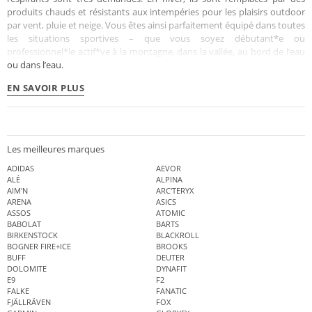
produits chauds et résistants aux intempéries pour les plaisirs outdoor
par vent, pluie et neige. Vous êtes ainsi parfaitement équipé dans toutes
les situations sportives – que vous soyez débutant*e ou
professionnel*le actif*ve à la montagne, dans la vallée, au bord de l’eau
ou dans l’eau.
EN SAVOIR PLUS
Les meilleures marques
ADIDAS
AEVOR
ALÉ
ALPINA
AIM'N
ARC'TERYX
ARENA
ASICS
ASSOS
ATOMIC
BABOLAT
BARTS
BIRKENSTOCK
BLACKROLL
BOGNER FIRE+ICE
BROOKS
BUFF
DEUTER
DOLOMITE
DYNAFIT
E9
F2
FALKE
FANATIC
FJÄLLRÄVEN
FOX