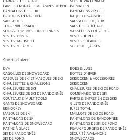
HARNAIS D’ESCALADE
SETS DE VIA FERRATA
LAMPES FRONTALES & LAMPES DE POCHE
ISOMATTEN
PANTALONS DE PLUIE
PANTALONS ZIP OFF
PRODUITS D’ENTRETIEN
RAQUETTES-A-NEIGE
SACS À DOS
SACS À DOS DE JOUR
TOURENRUCKSÄCKE
SACS DE COUCHAGE
SOUS-VÊTEMENTS FONCTIONNELS
VAISSELLE & COUVERTS
VESTES D’HIVER
VESTES DE PLUIE
VESTES HARDSHELL
VESTES ISOLANTES
VESTES POLAIRES
SOFTSHELLJACKEN
Sports d’hiver
DVA
BOBS & LUGE
CAGOULES DE SNOWBOARD
BOTTES D’HIVER
CASQUES DE SKI ET MASQUES DE SKI
SKISOCKEN & ACCESSOIRES
CHAUSSETTES & CHAUSSONS
SKISOCKEN
CHAUSSURES DE SKI
CHAUSSURES DE SKI DE FOND
CHAUSSURES DE SKI DE RANDONNÉE
COMBINAISONS DE SKI
COUTEAUX & MULTITOOLS
FARTS & ENTRETIEN DES SKIS
GANTS DE SNOWBOARD
GILETS DE RANDONNÉE
EISHOCKEY
JUPES TOTAL
MASQUES DE SKI
MAILLOTS DE SKI DE FOND
PANTALONS DE SKI
PANTALONS-DE-RANDONNEE
PANTALONS-DE-SNOWBOARD
PANTALONS DE SKI DE FOND
PATINS À GLACE
PEAUX POUR SKIS DE RANDONNÉE
SKI DE RANDONNÉE
SÉCURITÉ-AVALANCHE
SKI DE FOND
SNOWBOARDS