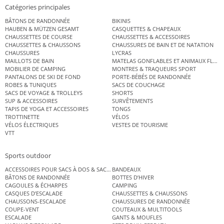
Catégories principales
BÂTONS DE RANDONNÉE
BIKINIS
HAUBEN & MÜTZEN GESAMT
CASQUETTES & CHAPEAUX
CHAUSSETTES DE COURSE
CHAUSSETTES & ACCESSOIRES
CHAUSSETTES & CHAUSSONS
CHAUSSURES DE BAIN ET DE NATATION
CHAUSSURES
LYCRAS
MAILLOTS DE BAIN
MATELAS GONFLABLES ET ANIMAUX FLOT
MOBILIER DE CAMPING
MONTRES & TRAQUEURS SPORT
PANTALONS DE SKI DE FOND
PORTE-BÉBÉS DE RANDONNÉE
ROBES & TUNIQUES
SACS DE COUCHAGE
SACS DE VOYAGE & TROLLEYS
SHORTS
SUP & ACCESSOIRES
SURVÊTEMENTS
TAPIS DE YOGA ET ACCESSOIRES
TONGS
TROTTINETTE
VÉLOS
VÉLOS ÉLECTRIQUES
VESTES DE TOURISME
VTT
Sports outdoor
ACCESSOIRES POUR SACS À DOS & SACS ÉTANCHES
BANDEAUX
BÂTONS DE RANDONNÉE
BOTTES D’HIVER
CAGOULES & ÉCHARPES
CAMPING
CASQUES D’ESCALADE
CHAUSSETTES & CHAUSSONS
CHAUSSONS-ESCALADE
CHAUSSURES DE RANDONNÉE
COUPE-VENT
COUTEAUX & MULTITOOLS
ESCALADE
GANTS & MOUFLES