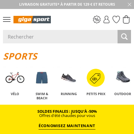
LIVRAISON GRATUITE* À PARTIR DE 129 € ET RETOURS
RETOUR SOUS 30 JOURS
PETITS PRIX
SPORTS
VÉLO
SWIM &
RUNNING
PETITS PRIX
OUTDOOR
BEACH
SOLDES FINALES : JUSQU'À -50%
Offres d'été chaudes pour vous
ÉCONOMISEZ MAINTENANT