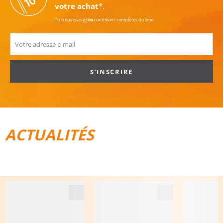
votre achat
*.
Tu trouveras
ici
les conditions complètes du bon
S’INSCRIRE
ACTUALITÉS
TOUT POUR LE VÉLO
BAGAGES DE VOYAGE