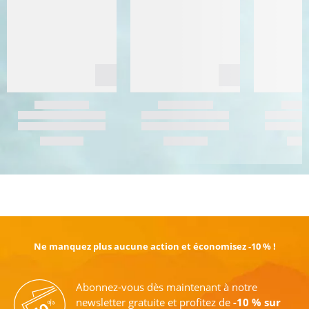
EN SAVOIR PLUS
Ne manquez plus aucune action et économisez -10 % !
Abonnez-vous dès maintenant à notre
newsletter gratuite et profitez de
-10 % sur